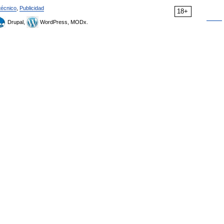
técnico
,
Publicidad
18+
Drupal,
WordPress, MODx.