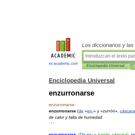
Los diccionarios y la
es-academic.com
Enciclopedia Universal
Enciclopedia Universal
enzurronarse
enzurronarse
enzurronarse
(
de
«
en
-
»
y
«
zurrón
»,
cáscara
de
calor
y
falta
de
humedad
.
* * *
enzurronarse
.
(
De
en
-
y
zurrón
,
cáscara
).
pr