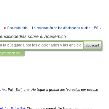
Recuerde sitio
La exportación de los diccionarios al sitio
ES
s enciclopedias sobre el Académico
¡Buscar!
interpretaciones
;
Ar
.,
Pal
.,
Sal
.)
prnl
.
No
llegar
a
granar
los
*
cereales
por
exceso
nl
.
Ar
.
,
Pal
.
y
Sal
.
Dicho
de
un
cereal:
No
llegar
a
granar
por