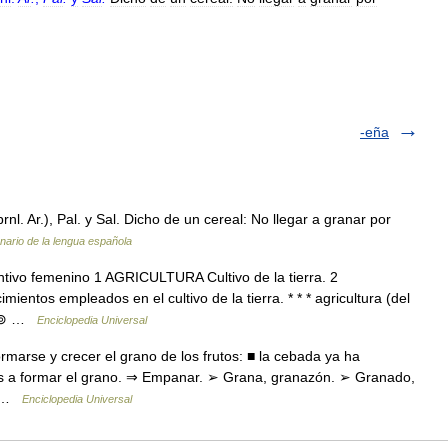
-eña
nl. Ar.), Pal. y Sal. Dicho de un cereal: No llegar a granar por
nario de la lengua española
antivo femenino 1 AGRICULTURA Cultivo de la tierra. 2
ntos empleados en el cultivo de la tierra. * * * agricultura (del
ra. ⊚ …
Enciclopedia Universal
arse y crecer el grano de los frutos: ■ la cebada ya ha
ntas a formar el grano. ⇒ Empanar. ➢ Grana, granazón. ➢ Granado,
,… …
Enciclopedia Universal