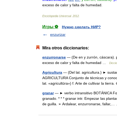
exceso
de
calor
y
falta
de
humedad
.
Enciclopedia
Universal
.
2012
.
Игры ⚽
Нужно сделать НИР?
enzurizar
Mira otros diccionarios:
enzurronarse
— (De en y zurrón, cáscara). pr
exceso de calor y falta de humedad …
Diccio
Agricultura
— (Del lat. agricultura.) ► sust
AGRICULTURA Conjunto de técnicas y conocimie
lat. «agricultūra») f. Arte de cultivar la tier
granar
— ► verbo intransitivo BOTÁNICA Form
granado. * * * granar intr. Empezar las pla
de guilla. ➢ Ardalear, enzurronarse, fallar